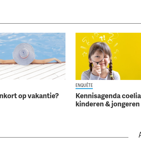
r over 'Binnenkort op vakantie?'
Lees meer over 'Kennisagenda
ENQUÊTE
nkort op vakantie?
Kennisagenda coeliak
kinderen & jongeren