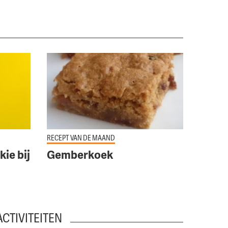
 coeliakie bij kinderen & jongeren'
Lees meer over 'Gemberkoek'
RECEPT VAN DE MAAND
ie bij
Gemberkoek
ACTIVITEITEN