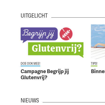
UITGELICHT
Lees meer over 'Campagne Begrijp jij Glutenvrij?'
Lees mee
DOE OOK MEE!
TIPS!
Campagne Begrijp jij
Binne
Glutenvrij?
NIEUWS