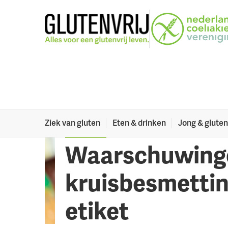
Naar menu
Naar hoofdinhoud
Alles voor een glutenv
Ziek van gluten
Eten & drinken
Jong & gluten
OVER GLUTEN
Waarschuwing
kruisbesmettin
etiket