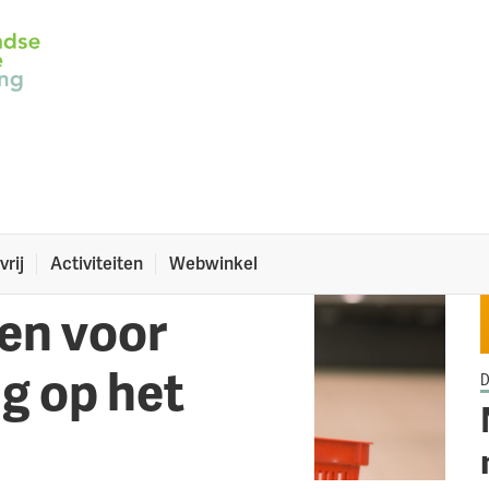
rij leven.
vrij
Activiteiten
Webwinkel
en voor
g op het
D