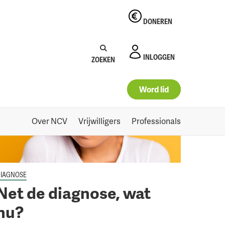
DONEREN
Zoeken:
Zoeken
INLOGGEN
ZOEKEN
Word lid
Over NCV
Vrijwilligers
Professionals
IAGNOSE
Net de diagnose, wat
nu?