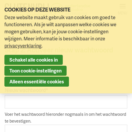
COOKIES OP DEZE WEBSITE
MENU
Hieronder kun je je nieuwe wachtwoord en de 32 tekens
Deze website maakt gebruik van cookies om goed te
Naar menu
Naar hoofdinhoud
lange activatiecode die je per e-mail heeft ontvangen
functioneren. Als je wilt aanpassen welke cookies we
invullen
mogen gebruiken, kan je jouw cookie-instellingen
wijzigen. Meer informatie is beschikbaar in onze
privacyverklaring
.
Stap 2: Activeer nieuw wachtwoord
Schakel alle cookies in
Activatiecode
*
Toon cookie-instellingen
Alleen essentiële cookies
Nieuw wachtwoord
*
Voer het wachtwoord hieronder nogmaals in om het wachtwoord
te bevestigen.