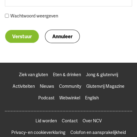
Wachtwoord weergeven
Verstuur
Annuleer
Ziek van gluten
Eten & drinken
Jong & glutenvrij
Activiteiten
Nieuws
Community
Glutenvrij Magazine
Podcast
Webwinkel
English
Lid worden
Contact
Over NCV
Privacy- en cookieverklaring
Colofon en aansprakelijkheid