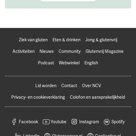
Ziek van gluten
Eten & drinken
Jong & glutenvrij
Activiteiten
Nieuws
Community
Glutenvrij Magazine
Podcast
Webwinkel
English
Lid worden
Contact
Over NCV
Privacy- en cookieverklaring
Colofon en aansprakelijkheid
Facebook
Youtube
Instagram
Spotify
LinkedIn
Glutenscreen.nl
Coeliactive.nl