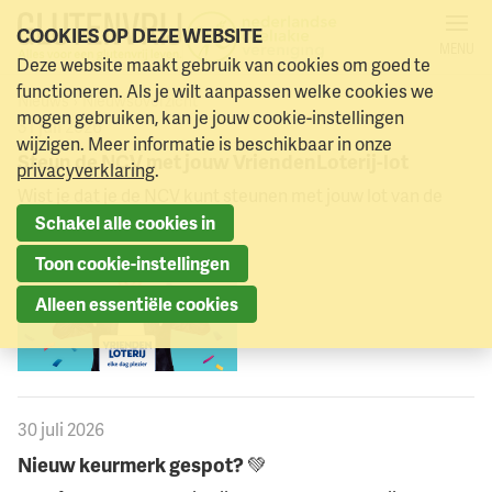
COOKIES OP DEZE WEBSITE
MENU
NIEUWS
Deze website maakt gebruik van cookies om goed te
Naar menu
Naar hoofdinhoud
functioneren. Als je wilt aanpassen welke cookies we
Nieuws
Nieuwsoverzicht
mogen gebruiken, kan je jouw cookie-instellingen
31 juli 2026
wijzigen. Meer informatie is beschikbaar in onze
Steun de NCV met jouw VriendenLoterij-lot
privacyverklaring
.
Wist je dat je de NCV kunt steunen met jouw lot van de
Schakel alle cookies in
VriendenLoterij?
Toon cookie-instellingen
Alleen essentiële cookies
30 juli 2026
Nieuw keurmerk gespot? 💚