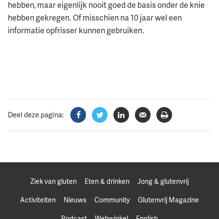
hebben, maar eigenlijk nooit goed de basis onder de knie
hebben gekregen. Of misschien na 10 jaar wel een
informatie opfrisser kunnen gebruiken.
Deel deze pagina:
Facebook
Twitter
LinkedIn
Verzenden
Printen
Ziek van gluten
Eten & drinken
Jong & glutenvrij
Activiteiten
Nieuws
Community
Glutenvrij Magazine
Podcast
Webwinkel
English