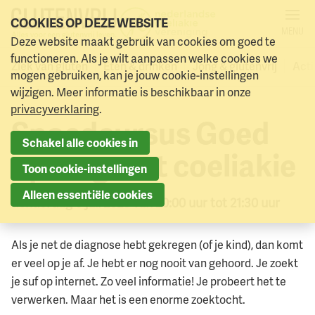
COOKIES OP DEZE WEBSITE
MENU
Deze website maakt gebruik van cookies om goed te
Alle activiteiten
Naar menu
Naar hoofdinhoud
functioneren. Als je wilt aanpassen welke cookies we
Ziek van gluten
Eten & drinken
Jong & glutenvrij
Acti
mogen gebruiken, kan je jouw cookie-instellingen
wijzigen. Meer informatie is beschikbaar in onze
privacyverklaring
.
Spoedcursus Goed
Schakel alle cookies in
op weg met coeliakie
Toon cookie-instellingen
Alleen essentiële cookies
donderdag 9 juli 2026 van 20:00 uur tot 21:30 uur
Als je net de diagnose hebt gekregen (of je kind), dan komt
er veel op je af. Je hebt er nog nooit van gehoord. Je zoekt
je suf op internet. Zo veel informatie! Je probeert het te
verwerken. Maar het is een enorme zoektocht.