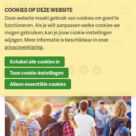
COOKIES OP DEZE WEBSITE
MENU
Op kamp of schoolreis
Deze website maakt gebruik van cookies om goed te
Naar menu
Naar hoofdinhoud
functioneren. Als je wilt aanpassen welke cookies we
Ziek van gluten
Eten & drinken
Jong & glutenvrij
Acti
mogen gebruiken, kan je jouw cookie-instellingen
Een schoolreis of kamp, een paar dagen weg van huis. Dat
wijzigen. Meer informatie is beschikbaar in onze
is altijd een hele belevenis. Maar als je coeliakie hebt is
privacyverklaring
.
het helemaal een spannend.
Schakel alle cookies in
Deel dit artikel:
Toon cookie-instellingen
Facebook
Twitter
LinkedIn
Verzenden
Printen
Alleen essentiële cookies