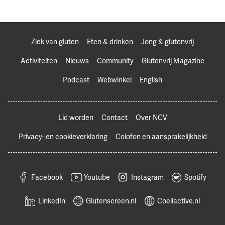
Ziek van gluten
Eten & drinken
Jong & glutenvrij
Activiteiten
Nieuws
Community
Glutenvrij Magazine
Podcast
Webwinkel
English
Lid worden
Contact
Over NCV
Privacy- en cookieverklaring
Colofon en aansprakelijkheid
Facebook
Youtube
Instagram
Spotify
LinkedIn
Glutenscreen.nl
Coeliactive.nl