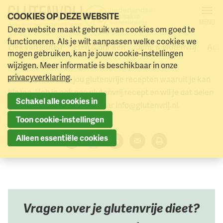
COOKIES OP DEZE WEBSITE
MENU
Deze website maakt gebruik van cookies om goed te
Glutenvrije recepten
Naar menu
Naar hoofdinhoud
functioneren. Als je wilt aanpassen welke cookies we
Ziek van gluten
Eten & drinken
Jong & glutenvrij
Acti
mogen gebruiken, kan je jouw cookie-instellingen
wijzigen. Meer informatie is beschikbaar in onze
Ben je op zoek naar glutenvrije inspiratie? We
privacyverklaring
.
verzamelden voor jou glutenvrije recepten waaruit je kan
kiezen. Heb je ook een glutenvrij recept en wil je dat delen
Schakel alle cookies in
met onze leden, mail dan naar info@glutenvrij.nl.
Toon cookie-instellingen
Alleen essentiële cookies
Deel dit artikel:
Facebook
Twitter
LinkedIn
Verzenden
Printen
Vragen over je glutenvrije dieet?