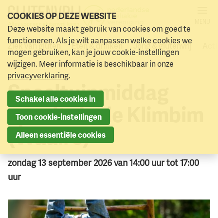
COOKIES OP DEZE WEBSITE
MENU
Deze website maakt gebruik van cookies om goed te
Alle activiteiten
Naar menu
Naar hoofdinhoud
functioneren. Als je wilt aanpassen welke cookies we
Ziek van gluten
Eten & drinken
Jong & glutenvrij
Acti
mogen gebruiken, kan je jouw cookie-instellingen
wijzigen. Meer informatie is beschikbaar in onze
privacyverklaring
.
Speeltuinmiddag
Schakel alle cookies in
speeltuin de Klimbim
Toon cookie-instellingen
(Waalre)
Alleen essentiële cookies
zondag 13 september 2026 van 14:00 uur tot 17:00
uur