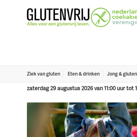
Naar menu
Naar hoofdinhoud
Alle activiteiten
Speeltuinmiddag i
Groningen
Ziek van gluten
Eten & drinken
Jong & gluten
zaterdag 29 augustus 2026 van 11:00 uur tot 