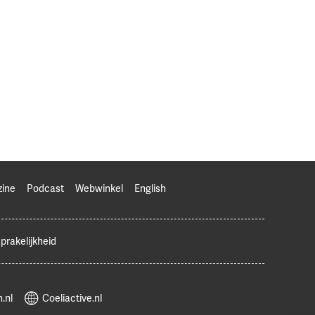
zine
Podcast
Webwinkel
English
prakelijkheid
.nl
Coeliactive.nl