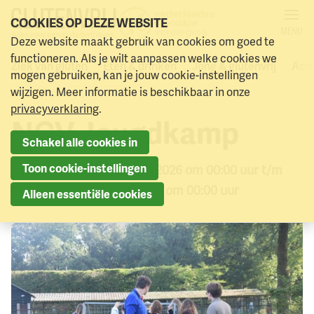
COOKIES OP DEZE WEBSITE
MENU
Deze website maakt gebruik van cookies om goed te
Alle activiteiten
Naar menu
Naar hoofdinhoud
functioneren. Als je wilt aanpassen welke cookies we
Ziek van gluten
Eten & drinken
Jong & glutenvrij
Acti
mogen gebruiken, kan je jouw cookie-instellingen
wijzigen. Meer informatie is beschikbaar in onze
privacyverklaring
.
NCV Jeugdkamp
Schakel alle cookies in
Toon cookie-instellingen
Van vrijdag 18 september 2026 om 00:00 uur t/m
zondag 20 september 2026 om 00:00 uur
Alleen essentiële cookies