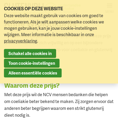
COOKIES OP DEZE WEBSITE
MENU
BEWUSTWORDING
Deze website maakt gebruik van cookies om goed te
Naar menu
Anne Wipkinkprijs
Naar hoofdinhoud
functioneren. Als je wilt aanpassen welke cookies we
mogen gebruiken, kan je jouw cookie-instellingen
wijzigen. Meer informatie is beschikbaar in onze
De NCV reikt elk jaar de Anne Wipkinkprijs uit. Deze prijs
privacyverklaring
.
is voor iemand die zich vrijwillig en op een bijzondere
manier inzet voor meer begrip voor coeliakie en glutenvrij
Schakel alle cookies in
eten.
Toon cookie-instellingen
Alleen essentiële cookies
Waarom deze prijs?
Met deze prijs wil de NCV mensen bedanken die helpen
om coeliakie beter bekend te maken. Zij zorgen ervoor dat
anderen beter begrijpen waarom een strikt glutenvrij
dieet nodig is.