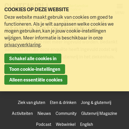
COOKIES OP DEZE WEBSITE
MENU
Enquête over glutenvrij
Deze website maakt gebruik van cookies om goed te
Naar menu
Naar hoofdinhoud
functioneren. Als je wilt aanpassen welke cookies we
eten in het ziekenhuis
mogen gebruiken, kan je jouw cookie-instellingen
wijzigen. Meer informatie is beschikbaar in onze
Deze enquête kan niet meer ingevuld worden. Bedankt
privacyverklaring
.
aan iedereen die deze enquête heeft ingevuld zodat wij
een beter beeld krijgen bij glutenvrij in het ziekenhuis.
Schakel alle cookies in
Toon cookie-instellingen
Alleen essentiële cookies
Ziek van gluten
Eten & drinken
Jong & glutenvrij
Activiteiten
Nieuws
Community
Glutenvrij Magazine
Podcast
Webwinkel
English