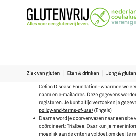
Naar menu
Naar hoofdinhoud
Wat gebeurt er 
Je bent geïnteresseerd in het ASPIRION klinisch on
gegevens gebeurt als je mee wil doen.
Ziek van gluten
Eten & drinken
Jong & gluten
Als je je aanmeldt, word je doorverwezen na
Celiac Disease Foundation - waarmee we een 
naam en e-mailadres. Deze gegevens worden a
registeren. Je kunt altijd verzoeken je gegev
policy-and-terms-of-use/
(Engels)
Daarna word je doorverwezen naar een site va
coördineert: Trialbee. Daar kun je meer info
mogelijk aan de criteria voldoet om deel te 