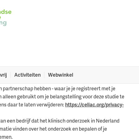
met jouw gegevens?
derzoek naar coeliakie. Hier kan je lezen wat er met je
vrij
Activiteiten
Webwinkel
ar de site van onze Amerikaanse zustervereniging de
partnerschap hebben - waar je je registreert met je
lleen gebruikt om je belangstelling voor deze studie te
ens daar te laten verwijderen:
https://celiac.org/privacy-
n een bedrijf dat het klinisch onderzoek in Nederland
rmatie vinden over het onderzoek en bepalen of je
nemen.