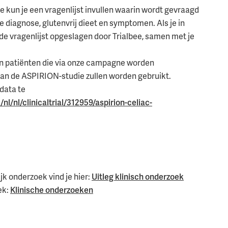
ie kun je een vragenlijst invullen waarin wordt gevraagd
je diagnose, glutenvrij dieet en symptomen. Als je in
e vragenlijst opgeslagen door Trialbee, samen met je
an patiënten die via onze campagne worden
dan de ASPIRION-studie zullen worden gebruikt.
 data te
l/nl/clinicaltrial/312959/aspirion-celiac-
 onderzoek vind je hier:
Uitleg klinisch onderzoek
ek:
Klinische onderzoeken