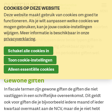
COOKIES OP DEZE WEBSITE
MENU
Gewone gift
Deze website maakt gebruik van cookies om goed te
Naar menu
Naar hoofdinhoud
functioneren. Als je wilt aanpassen welke cookies we
mogen gebruiken, kan je jouw cookie-instellingen
Voor de Belastingdienst zijn er twee verschillende soorten
wijzigen. Meer informatie is beschikbaar in onze
giften: gewone giften en periodieke giften. Het
privacyverklaring
.
belangrijkste verschil tussen deze beide typen giften is
dat gewone giften niet volledig aftrekbaar zijn in je
Schakel alle cookies in
inkomstenbelastingaangifte en periodieke giften wel.
Toon cookie-instellingen
Alleen essentiële cookies
Gewone giften
In fiscale termen zijn gewone giften de giften die niet
vastliggen in een schriftelijke overeenkomst. Dit geldt
ook voor giften die je bijvoorbeeld iedere maand of ieder
kwartaal overmaakt aan de NCV, maar die je niet hebt