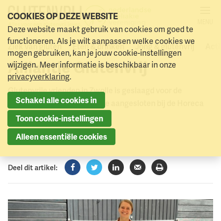
COOKIES OP DEZE WEBSITE
MENU
Glutenvrije vrienden
Deze website maakt gebruik van cookies om goed te
Naar menu
Naar hoofdinhoud
functioneren. Als je wilt aanpassen welke cookies we
aangesloten bij Horeca
Ziek van gluten
Eten & drinken
Jong & glutenvrij
Acti
mogen gebruiken, kan je jouw cookie-instellingen
Alliantie Glutenvrij
wijzigen. Meer informatie is beschikbaar in onze
privacyverklaring
.
Glutenvrije vrienden in Zwolle is geslaagd voor de
Schakel alle cookies in
glutenvrije audit en daarmee aangesloten bij de Horeca
Alliantie Glutenvrij.
Toon cookie-instellingen
3 juli 2026
Alleen essentiële cookies
Deel dit artikel:
Facebook
Twitter
LinkedIn
Verzenden
Printen