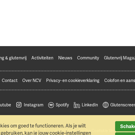
ng & glutenvrij
Activiteiten
Nieuws
Community
Glutenvrij Maga
Contact
Over NCV
Privacy- en cookieverklaring
Colofon en aans
utube
Instagram
Spotify
LinkedIn
Glutenscreen
ies om goed te functioneren. Als je wilt
Schake
© 2026 Nederlandse Coeliakie Vereniging
ebruiken, kan je jouw cookie-instellingen