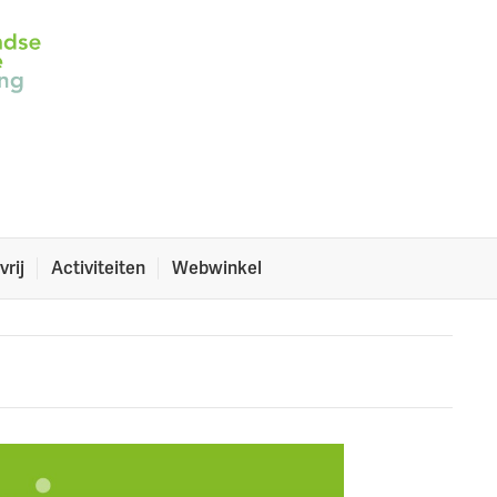
ie door de ogen van
es. Tips & Tops!
n kinderen met coeliakie? Maken ze zich zorgen? Is er voor
ijkse gezinsleven als één van de kinderen glutenvrij moet
vrij
Activiteiten
Webwinkel
n