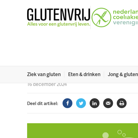
Naar menu
Naar hoofdinhoud
Podcast: coeliak
broertjes en zusj
Hoe is het eigenlijk voor de broertjes en zusjes va
hen veel veranderd? Wat betekent het in het dagel
eten?
Ziek van gluten
Eten & drinken
Jong & gluten
16 december 2024
Deel dit artikel:
Facebook
Twitter
LinkedIn
Verzenden
Printe