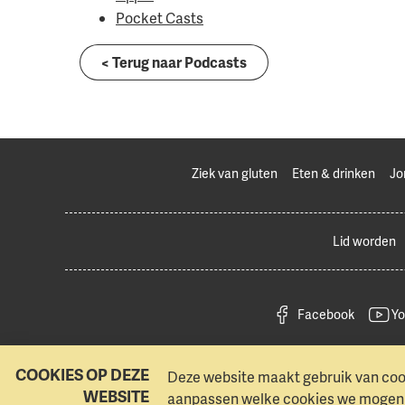
Pocket Casts
< Terug naar Podcasts
Ziek van gluten
Eten & drinken
Jo
Lid worden
Facebook
Yo
COOKIES OP DEZE
Deze website maakt gebruik van cook
WEBSITE
aanpassen welke cookies we mogen g