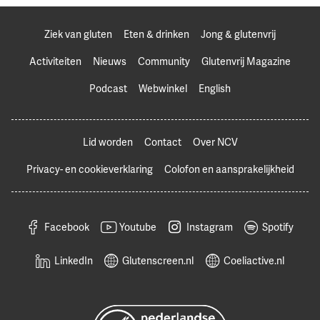
Ziek van gluten
Eten & drinken
Jong & glutenvrij
Activiteiten
Nieuws
Community
Glutenvrij Magazine
Podcast
Webwinkel
English
Lid worden
Contact
Over NCV
Privacy- en cookieverklaring
Colofon en aansprakelijkheid
Facebook
Youtube
Instagram
Spotify
LinkedIn
Glutenscreen.nl
Coeliactive.nl