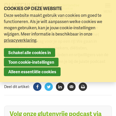
COOKIES OP DEZE WEBSITE
MENU
Glutenvrije podcast
Deze website maakt gebruik van cookies om goed te
Naar menu
Naar hoofdinhoud
functioneren. Als je wilt aanpassen welke cookies we
mogen gebruiken, kan je jouw cookie-instellingen
In deze podcast zetten we de juiste informatie over
wijzigen. Meer informatie is beschikbaar in onze
coeliakie, glutengerelateerde aandoeningen en het
privacyverklaring
.
glutenvrij dieet graag voor je op een rij! We gaan in
gesprek met artsen, onderzoekers, diëtisten,
Schakel alle cookies in
kinderdiëtisten en natuurlijk leden en vrijwilligers van de
NCV. Leef je glutenvrij? Dan ben je bij de juiste podcast
Toon cookie-instellingen
beland!
Alleen essentiële cookies
Deel dit artikel:
Facebook
Twitter
LinkedIn
Verzenden
Printen
Volg onze glutenvrije podcast via