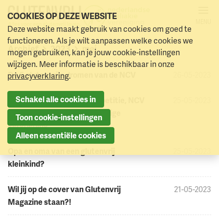
COOKIES OP DEZE WEBSITE
MENU
Deze website maakt gebruik van cookies om goed te
Naar menu
Naar hoofdinhoud
functioneren. Als je wilt aanpassen welke cookies we
Archief
2023
mei
>
>
mogen gebruiken, kan je jouw cookie-instellingen
wijzigen. Meer informatie is beschikbaar in onze
De 5 glutenvrije dromen van de NCV
26-05-2023
privacyverklaring
.
Schakel alle cookies in
Minister reageert op onze petitie, NCV
25-05-2023
blijft pleiten voor rechtvaardige
Toon cookie-instellingen
vergoeding
Alleen essentiële cookies
Opa en oma van een glutenvrij
25-05-2023
kleinkind?
Wil jij op de cover van Glutenvrij
21-05-2023
Magazine staan?!