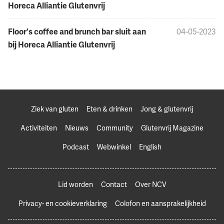
Horeca Alliantie Glutenvrij
Floor's coffee and brunch bar sluit aan
04-05-2023
bij Horeca Alliantie Glutenvrij
Ziek van gluten
Eten & drinken
Jong & glutenvrij
Activiteiten
Nieuws
Community
Glutenvrij Magazine
Podcast
Webwinkel
English
Lid worden
Contact
Over NCV
Privacy- en cookieverklaring
Colofon en aansprakelijkheid