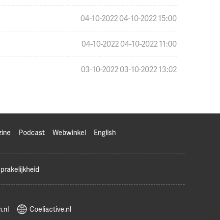
04-10-2022
04-10-2022 15:00
04-10-2022
04-10-2022 11:00
03-10-2022
03-10-2022 13:02
zine
Podcast
Webwinkel
English
prakelijkheid
.nl
Coeliactive.nl