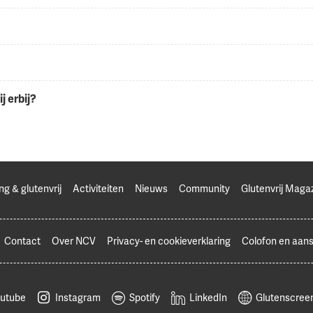
j erbij?
ng & glutenvrij
Activiteiten
Nieuws
Community
Glutenvrij Maga
Contact
Over NCV
Privacy- en cookieverklaring
Colofon en aans
utube
Instagram
Spotify
LinkedIn
Glutenscreen