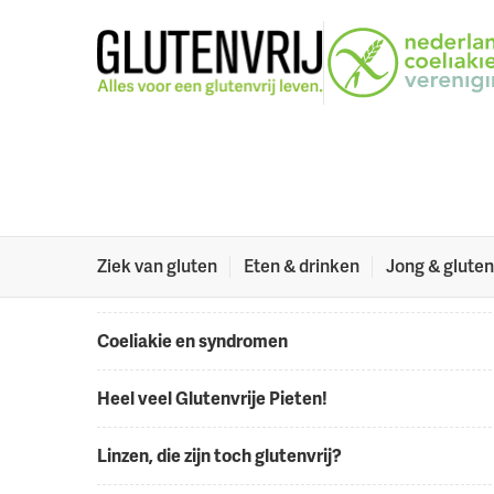
Naar menu
Naar hoofdinhoud
Archief
2022
oktober
>
>
Coeliakie en verhoogde leverwaarden
Vul je ook de vragenlijst van het LUMC in?
Ziek van gluten
Eten & drinken
Jong & gluten
Recept van de maand: pizzastokbrood!
Coeliakie en syndromen
Heel veel Glutenvrije Pieten!
Linzen, die zijn toch glutenvrij?