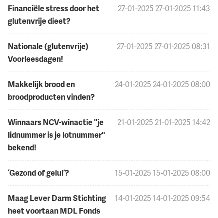
Financiële stress door het
27-01-2025
27-01-2025 11:43
glutenvrije dieet?
Nationale (glutenvrije)
27-01-2025
27-01-2025 08:31
Voorleesdagen!
Makkelijk brood en
24-01-2025
24-01-2025 08:00
broodproducten vinden?
Winnaars NCV-winactie "je
21-01-2025
21-01-2025 14:42
lidnummer is je lotnummer"
bekend!
‘Gezond of gelul’?
15-01-2025
15-01-2025 08:00
Maag Lever Darm Stichting
14-01-2025
14-01-2025 09:54
heet voortaan MDL Fonds