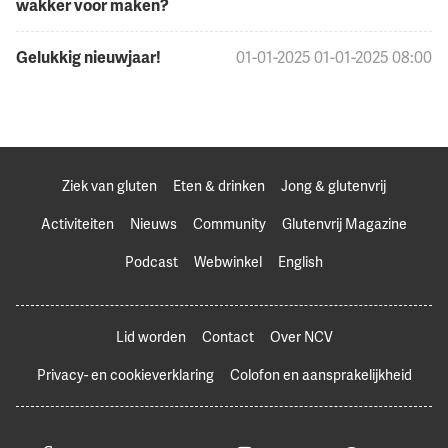
wakker voor maken?
Gelukkig nieuwjaar!
01-01-2025
01-01-2025 08:00
Ziek van gluten
Eten & drinken
Jong & glutenvrij
Activiteiten
Nieuws
Community
Glutenvrij Magazine
Podcast
Webwinkel
English
Lid worden
Contact
Over NCV
Privacy- en cookieverklaring
Colofon en aansprakelijkheid