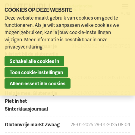
COOKIES OP DEZE WEBSITE
MENU
Deze website maakt gebruik van cookies om goed te
Naar menu
Naar hoofdinhoud
functioneren. Als je wilt aanpassen welke cookies we
Archief
2025
januari
>
>
mogen gebruiken, kan je jouw cookie-instellingen
wijzigen. Meer informatie is beschikbaar in onze
Altijd iemand die naar je
31-01-2025
31-01-2025 07:00
privacyverklaring
.
luistert bij de glutenvrije
Schakel alle cookies in
lijn!
Toon cookie-instellingen
Coeliakie in het nieuws
30-01-2025
30-01-2025 07:51
Alleen essentiële cookies
Help je mee: Glutenvrije
29-01-2025
29-01-2025 19:00
Piet in het
Sinterklaasjournaal
Glutenvrije markt Zwaag
29-01-2025
29-01-2025 08:04