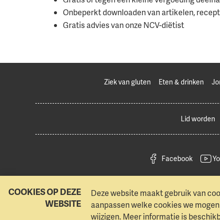
Onbeperkt downloaden van artikelen, recept
Gratis advies van onze NCV-diëtist
Ziek van gluten
Eten & drinken
Jo
Lid worden
Facebook
Yo
COOKIES OP DEZE
Deze website maakt gebruik van cook
WEBSITE
aanpassen welke cookies we mogen g
wijzigen. Meer informatie is beschik