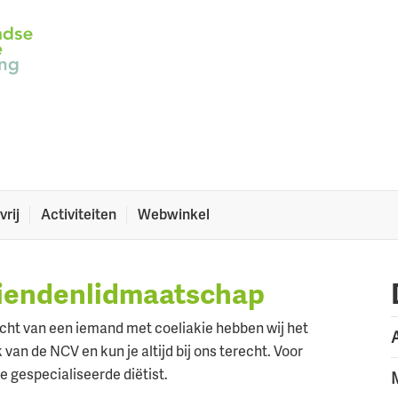
and met coeliakie?
je met coeliakie in de klas? Of heeft een vriendin
n wij er voor je!
vrij
Activiteiten
Webwinkel
vriendenlidmaatschap
kracht van een iemand met coeliakie hebben wij het
an de NCV en kun je altijd bij ons terecht. Voor
e gespecialiseerde diëtist.