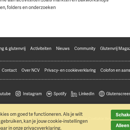
en, folders en onderzoeken
ng & glutenvrij
Activiteiten
Nieuws
Community
Glutenvrij Maga
Contact
Over NCV
Privacy- en cookieverklaring
Colofon en aans
utube
Instagram
Spotify
LinkedIn
Glutenscreen
ies om goed te functioneren. Als je wilt
Schake
© 2026 Nederlandse Coeliakie Vereniging
ebruiken, kan je jouw cookie-instellingen
Alleen
baar in onze
privacyverklaring
.