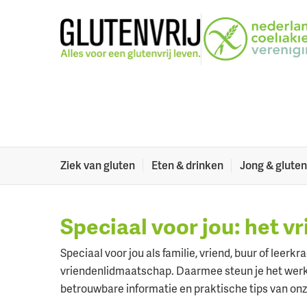
Naar menu
Naar hoofdinhoud
Zorg jij voor iem
Zorg jij voor iemand met coeliakie? Heb je een kind
coeliakie? Dan heb je vast veel vragen. Gelukkig zij
Ik word graag vriend van de NCV
Ziek van gluten
Eten & drinken
Jong & gluten
Speciaal voor jou: het 
Speciaal voor jou als familie, vriend, buur of leer
vriendenlidmaatschap. Daarmee steun je het werk v
betrouwbare informatie en praktische tips van onz