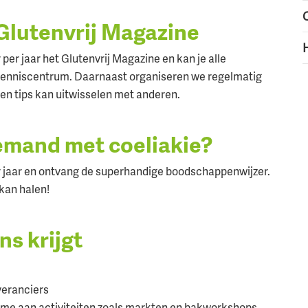
 Glutenvrij Magazine
H
per jaar het Glutenvrij Magazine en kan je alle
 kenniscentrum. Daarnaast organiseren we regelmatig
 en tips kan uitwisselen met anderen.
iemand met coeliakie?
r jaar en ontvang de superhandige boodschappenwijzer.
 kan halen!
ns krijgt
veranciers
name aan activiteiten zoals markten en bakworkshops