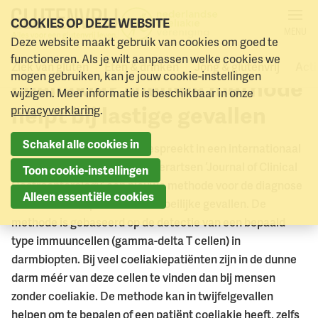
COOKIES OP DEZE WEBSITE
MENU
Deze website maakt gebruik van cookies om goed te
Twijfel over diagnose
Naar menu
Naar hoofdinhoud
functioneren. Als je wilt aanpassen welke cookies we
Ziek van gluten
Eten & drinken
Jong & glutenvrij
Acti
mogen gebruiken, kan je jouw cookie-instellingen
coeliakie? Nieuwe methode
wijzigen. Meer informatie is beschikbaar in onze
helpt bij lastige gevallen
privacyverklaring
.
Schakel alle cookies in
Het Amsterdamse VUmc bespreekt in een internationaal
tijdschrift voor maagdarmleverartsen ‘Journal of Clinical
Toon cookie-instellingen
Gastroenterology’ een nieuwe methode voor de diagnose
Alleen essentiële cookies
van coeliakie, speciaal voor moeilijke gevallen. De
methode is gebaseerd op de detectie van een bepaald
type immuuncellen (gamma-delta T cellen) in
darmbiopten. Bij veel coeliakiepatiënten zijn in de dunne
darm méér van deze cellen te vinden dan bij mensen
zonder coeliakie. De methode kan in twijfelgevallen
helpen om te bepalen of een patiënt coeliakie heeft, zelfs