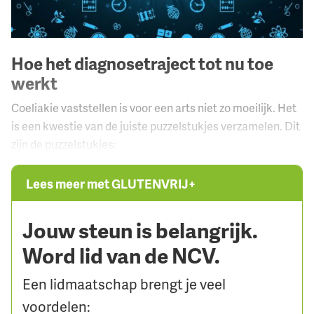
Hoe het diagnosetraject tot nu toe
werkt
Coeliakie vaststellen is voor een arts niet zo moeilijk. Het
is een kwestie van de juiste puzzelstukjes verzamelen. Dit
zijn de puzzelstukjes:
Lees meer met GLUTENVRIJ+
Jouw steun is belangrijk.
Word lid van de NCV.
Een lidmaatschap brengt je veel
voordelen: