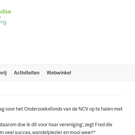
met Nijmeegse
vrij
Activiteiten
Webwinkel
n
drag voor het Onderzoeksfonds van de NCV op te halen met
 daarom doe ik dit voor haar vereniging’, zegt Fred die
rm veel succes, wandelplezier en mooi weer!*