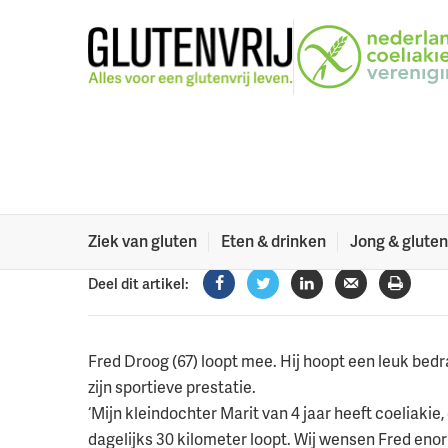
Naar menu
Naar hoofdinhoud
Fred loopt mee 
Vierdaagse
De Nijmeegse Vierdaagse barst vandaag los!
16 juli 2019
Ziek van gluten
Eten & drinken
Jong & gluten
Deel dit artikel:
Facebook
Twitter
LinkedIn
Verzenden
Printe
Fred Droog (67) loopt mee. Hij hoopt een leuk be
zijn sportieve prestatie.
‘Mijn kleindochter Marit van 4 jaar heeft coeliakie,
dagelijks 30 kilometer loopt. Wij wensen Fred eno