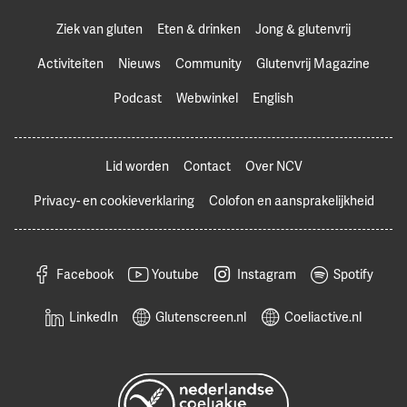
Ziek van gluten
Eten & drinken
Jong & glutenvrij
Activiteiten
Nieuws
Community
Glutenvrij Magazine
Podcast
Webwinkel
English
Lid worden
Contact
Over NCV
Privacy- en cookieverklaring
Colofon en aansprakelijkheid
Facebook
Youtube
Instagram
Spotify
LinkedIn
Glutenscreen.nl
Coeliactive.nl