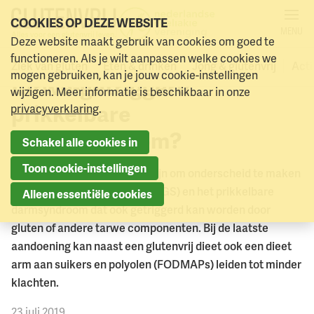
COOKIES OP DEZE WEBSITE
MENU
Deze website maakt gebruik van cookies om goed te
Glutensensitiviteit of
Naar menu
Naar hoofdinhoud
functioneren. Als je wilt aanpassen welke cookies we
Ziek van gluten
Eten & drinken
Jong & glutenvrij
Acti
mogen gebruiken, kan je jouw cookie-instellingen
tarwe-getriggerd
wijzigen. Meer informatie is beschikbaar in onze
prikkelbare
privacyverklaring
.
darmsyndroom?
Schakel alle cookies in
Toon cookie-instellingen
Het kan in de praktijk lastig zijn om onderscheid te maken
tussen glutensensitiviteit (NCGS) en het prikkelbare
Alleen essentiële cookies
darmsyndroom dat ook getriggerd kan worden door
gluten of andere tarwe componenten. Bij de laatste
aandoening kan naast een glutenvrij dieet ook een dieet
arm aan suikers en polyolen (FODMAPs) leiden tot minder
klachten.
23 juli 2019