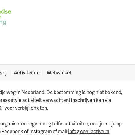
et Coeliactive
t Coeliactive!
vrij
Activiteiten
Webwinkel
n
dje weg in Nederland. De bestemming is nog niet bekend,
ress style activiteit verwachten! Inschrijven kan via
- voor verblijf en eten.
rganiseren regelmatig toffe activiteiten, en zijn altijd op
p Facebook of Instagram of mail
info@coeliactive.nl
.