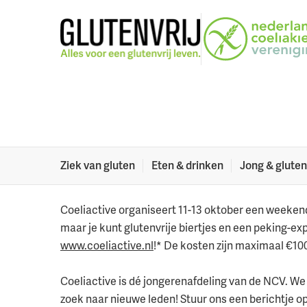
Naar menu
Naar hoofdinhoud
Weekendje weg m
Jong en glutenvrij? Ga dan een weekendje mee me
13 september 2019
Deel dit artikel:
Ziek van gluten
Eten & drinken
Jong & gluten
Facebook
Twitter
LinkedIn
Verzenden
Printe
Coeliactive organiseert 11-13 oktober een weeken
maar je kunt glutenvrije biertjes en een peking-exp
www.coeliactive.nl
!* De kosten zijn maximaal €100,
Coeliactive is dé jongerenafdeling van de NCV. We o
zoek naar nieuwe leden! Stuur ons een berichtje o