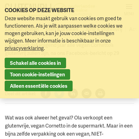
COOKIES OP DEZE WEBSITE
MENU
Vegan Cornetto's Ola in mei
Deze website maakt gebruik van cookies om goed te
Naar menu
Naar hoofdinhoud
functioneren. Als je wilt aanpassen welke cookies we
glutenvrij
Ziek van gluten
Eten & drinken
Jong & glutenvrij
Acti
mogen gebruiken, kan je jouw cookie-instellingen
wijzigen. Meer informatie is beschikbaar in onze
Ola belooft dat volgend jaar alle vegan Cornetto’s
privacyverklaring
.
glutenvrij zullen zijn, na ons Facebook-bericht op 29
augustus.
Schakel alle cookies in
18 september 2019
Toon cookie-instellingen
Alleen essentiële cookies
Deel dit artikel:
Facebook
Twitter
LinkedIn
Verzenden
Printen
Wat was ook alweer het geval? Ola verkoopt een
glutenvrije, vegan Cornetto in de supermarkt. Maar in een
bijna zelfde verpakking ook een vegan, NIET-