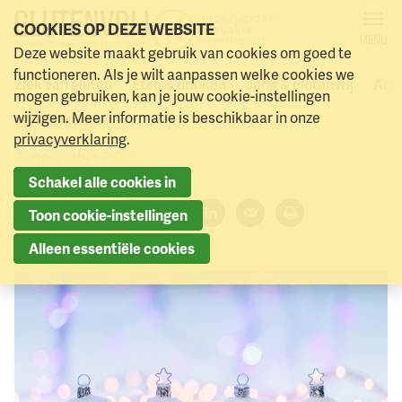
COOKIES OP DEZE WEBSITE
MENU
Wij hebben kerstvakantie
Deze website maakt gebruik van cookies om goed te
Naar menu
Naar hoofdinhoud
functioneren. Als je wilt aanpassen welke cookies we
Ziek van gluten
Eten & drinken
Jong & glutenvrij
Acti
mogen gebruiken, kan je jouw cookie-instellingen
We hebben van 23 december tot en met 3 januari
wijzigen. Meer informatie is beschikbaar in onze
kerstvakantie.
privacyverklaring
.
23 december 2020
Schakel alle cookies in
Deel dit artikel:
Toon cookie-instellingen
Facebook
Twitter
LinkedIn
Verzenden
Printen
Alleen essentiële cookies