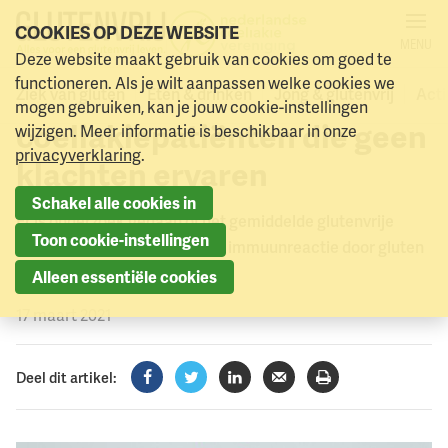
COOKIES OP DEZE WEBSITE
MENU
Glutenvrije dieet misschien
Deze website maakt gebruik van cookies om goed te
Naar menu
Naar hoofdinhoud
functioneren. Als je wilt aanpassen welke cookies we
niet genoeg voor sommige
Ziek van gluten
Eten & drinken
Jong & glutenvrij
Acti
mogen gebruiken, kan je jouw cookie-instellingen
coeliakiepatiënten die geen
wijzigen. Meer informatie is beschikbaar in onze
privacyverklaring
.
klachten ervaren
Schakel alle cookies in
Er is onderzoek gedaan of het gemiddelde glutenvrije
Toon cookie-instellingen
dieet altijd afdoende is om de immuunreactie door gluten
te voorkomen.
Alleen essentiële cookies
17 maart 2021
Deel dit artikel:
Facebook
Twitter
LinkedIn
Verzenden
Printen