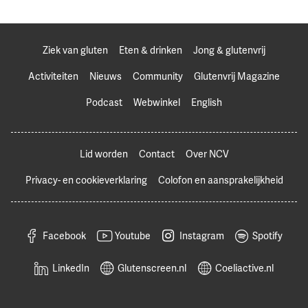
Ziek van gluten
Eten & drinken
Jong & glutenvrij
Activiteiten
Nieuws
Community
Glutenvrij Magazine
Podcast
Webwinkel
English
Lid worden
Contact
Over NCV
Privacy- en cookieverklaring
Colofon en aansprakelijkheid
Facebook
Youtube
Instagram
Spotify
LinkedIn
Glutenscreen.nl
Coeliactive.nl