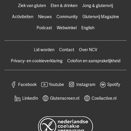
Ziek van gluten
Eten & drinken
Jong & glutenvrij
Activiteiten
Nieuws
Community
Glutenvrij Magazine
Podcast
Webwinkel
English
Lid worden
Contact
Over NCV
Privacy- en cookieverklaring
Colofon en aansprakelijkheid
Facebook
Youtube
Instagram
Spotify
LinkedIn
Glutenscreen.nl
Coeliactive.nl