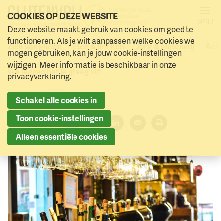
COOKIES OP DEZE WEBSITE
MENU
Hoe zit het met allergenen
Deze website maakt gebruik van cookies om goed te
Naar menu
Naar hoofdinhoud
functioneren. Als je wilt aanpassen welke cookies we
in dranken?
Ziek van gluten
Eten & drinken
Jong & glutenvrij
Acti
mogen gebruiken, kan je jouw cookie-instellingen
wijzigen. Meer informatie is beschikbaar in onze
We leggen het je graag uit!
privacyverklaring
.
6 augustus 2021
Schakel alle cookies in
Toon cookie-instellingen
Deel dit artikel:
Alleen essentiële cookies
Facebook
Twitter
LinkedIn
Verzenden
Printen