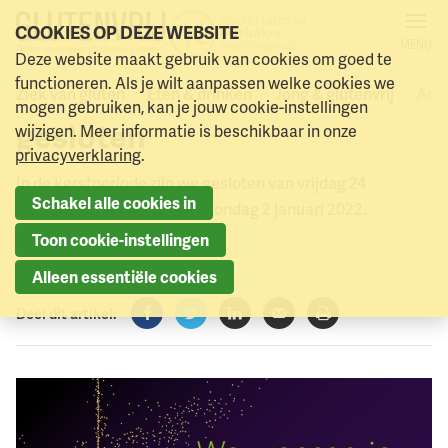
COOKIES OP DEZE WEBSITE
MENU
Tussen kerst en oud en
Deze website maakt gebruik van cookies om goed te
Naar menu
Naar hoofdinhoud
functioneren. Als je wilt aanpassen welke cookies we
nieuw is het kantoor
Ziek van gluten
Eten & drinken
Jong & glutenvrij
Acti
mogen gebruiken, kan je jouw cookie-instellingen
gesloten
wijzigen. Meer informatie is beschikbaar in onze
privacyverklaring
.
In de kerstperiode zijn we gesloten van vrijdag 24
Schakel alle cookies in
december 2021 tot en met zondag 2 januari 2022.
Toon cookie-instellingen
20 december 2021
Alleen essentiële cookies
Deel dit artikel:
Facebook
Twitter
LinkedIn
Verzenden
Printen