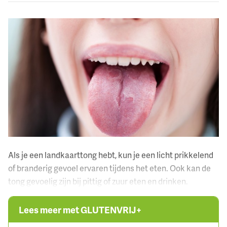
Facebook
Twitter
LinkedIn
Verzenden
Printen
Als je een landkaarttong hebt, kun je een licht prikkelend
of branderig gevoel ervaren tijdens het eten. Ook kan de
tong gevoelig zijn bij pittig of zuur eten en drinken.
Lees meer met GLUTENVRIJ+