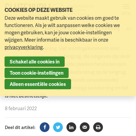
COOKIES OP DEZE WEBSITE
MENU
Deze website maakt gebruik van cookies om goed te
Landkaarttong en coeliakie
Naar menu
Naar hoofdinhoud
functioneren. Als je wilt aanpassen welke cookies we
Ziek van gluten
Eten & drinken
Jong & glutenvrij
Acti
mogen gebruiken, kan je jouw cookie-instellingen
wijzigen. Meer informatie is beschikbaar in onze
Landkaarttong is een onschuldige
privacyverklaring
.
ontstekingsaandoening. Het wordt gekenmerkt door
gladde, rode vlekken op de tongrug, die omgeven zijn door
Schakel alle cookies in
een witgrijs beslag. Deze gladde plekken herstellen zich
en komen dan op een andere plaats terug op de tongrug.
Toon cookie-instellingen
De tong lijkt daardoor op een (steeds veranderende)
Alleen essentiële cookies
landkaart. Het is verder geen ernstige aandoening en het
is niet besmettelijk.
8 februari 2022
Deel dit artikel: