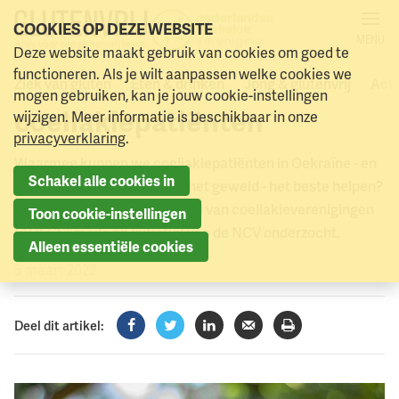
COOKIES OP DEZE WEBSITE
MENU
NCV in de bres voor
Deze website maakt gebruik van cookies om goed te
Naar menu
Naar hoofdinhoud
functioneren. Als je wilt aanpassen welke cookies we
Oekraïense
Ziek van gluten
Eten & drinken
Jong & glutenvrij
Acti
mogen gebruiken, kan je jouw cookie-instellingen
coeliakiepatiënten
wijzigen. Meer informatie is beschikbaar in onze
privacyverklaring
.
Waarmee kunnen we coeliakiepatiënten in Oekraïne - en
Schakel alle cookies in
zij die op de vlucht zijn voor het geweld - het beste helpen?
Dat heeft de Europese koepel van coeliakieverenigingen
Toon cookie-instellingen
(AOECS) mede op initiatief van de NCV onderzocht.
Alleen essentiële cookies
5 maart 2022
Deel dit artikel:
Facebook
Twitter
LinkedIn
Verzenden
Printen