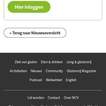
Hier inloggen
< Terug naar Nieuwsoverzicht
Ziek van gluten
Eten & drinken
Jong & glutenvrij
Activiteiten
Nieuws
Community
Glutenvrij Magazine
Podcast
Webwinkel
English
Lid worden
Contact
Over NCV