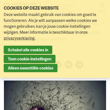
COOKIES OP DEZE WEBSITE
MENU
Deze website maakt gebruik van cookies om goed te
Coeliakie en ADHD
Naar menu
Naar hoofdinhoud
functioneren. Als je wilt aanpassen welke cookies we
Ziek van gluten
Eten & drinken
Jong & glutenvrij
Acti
mogen gebruiken, kan je jouw cookie-instellingen
wijzigen. Meer informatie is beschikbaar in onze
In Nederland hebben 2,1% van de volwassenen en 2,9%
privacyverklaring
.
van de kinderen de diagnose ADHD.
7 maart 2022
Schakel alle cookies in
Toon cookie-instellingen
Deel dit artikel:
Alleen essentiële cookies
Facebook
Twitter
LinkedIn
Verzenden
Printen