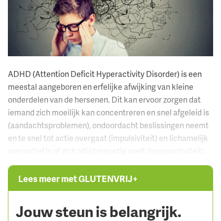
ADHD (Attention Deficit Hyperactivity Disorder) is een
meestal aangeboren en erfelijke afwijking van kleine
onderdelen van de hersenen. Dit kan ervoor zorgen dat
iemand zich moeilijk kan concentreren en snel afgeleid is
(aandachtsproblemen), ondoordacht beslissingen neemt
en te snel tot actie overgaat (impulsiviteit) en lichamelijk
overactief is of zich altijd onrustig voelt (hyperactiviteit).
Lees meer met GLUTENVRIJ+
Jouw steun is belangrijk.