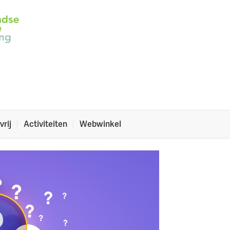
heel belangrijk!
et beter kan.
vrij
Activiteiten
Webwinkel
n