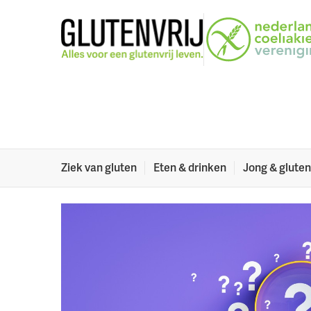
Naar menu
Naar hoofdinhoud
Jij bent voor ons 
We horen graag van jou hoe we het doen en waar h
26 april 2022
Deel dit artikel:
Ziek van gluten
Eten & drinken
Jong & gluten
Facebook
Twitter
LinkedIn
Verzenden
Printe