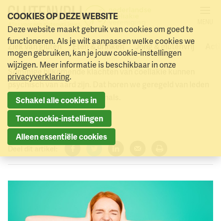
COOKIES OP DEZE WEBSITE
MENU
Psychische klachten bij
Deze website maakt gebruik van cookies om goed te
Naar menu
Naar hoofdinhoud
functioneren. Als je wilt aanpassen welke cookies we
coeliakie
Ziek van gluten
Eten & drinken
Jong & glutenvrij
Acti
mogen gebruiken, kan je jouw cookie-instellingen
wijzigen. Meer informatie is beschikbaar in onze
Sommige bijkomende klachten van coeliakie kunnen
privacyverklaring
.
psychisch van aard zijn. Dat horen we geregeld van leden
en van betrokken professionals.
Schakel alle cookies in
4 mei 2022
Toon cookie-instellingen
Alleen essentiële cookies
Deel dit artikel:
Facebook
Twitter
LinkedIn
Verzenden
Printen