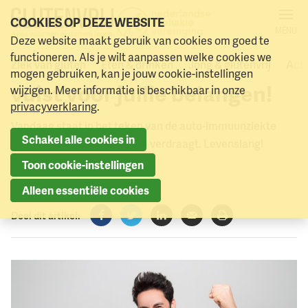
COOKIES OP DEZE WEBSITE
MENU
Internationale Dag van de
Deze website maakt gebruik van cookies om goed te
Naar menu
Naar hoofdinhoud
functioneren. Als je wilt aanpassen welke cookies we
Coeliakie: Wij maken een
Ziek van gluten
Eten & drinken
Jong & glutenvrij
Acti
mogen gebruiken, kan je jouw cookie-instellingen
vuist voor jullie belangen!
wijzigen. Meer informatie is beschikbaar in onze
privacyverklaring
.
Vandaag staat in het teken van de auto-immuunziekte
Schakel alle cookies in
waarbij iemand geen gluten verdraagt. Levenslang!
Toon cookie-instellingen
16 mei 2022
Alleen essentiële cookies
Deel dit artikel:
Facebook
Twitter
LinkedIn
Verzenden
Printen