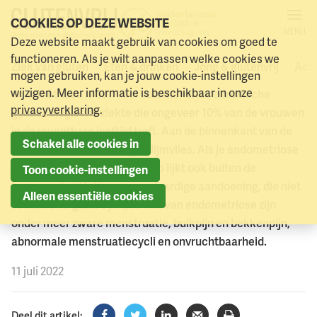
COOKIES OP DEZE WEBSITE
MENU
Deze website maakt gebruik van cookies om goed te
Endometriose
Naar menu
Naar hoofdinhoud
functioneren. Als je wilt aanpassen welke cookies we
Ziek van gluten
Eten & drinken
Jong & glutenvrij
Acti
mogen gebruiken, kan je jouw cookie-instellingen
wijzigen. Meer informatie is beschikbaar in onze
Endometriose is een veel voorkomende chronische
privacyverklaring
.
gynaecologische ziekte die ongeveer 10% van de vrouwen
in de vruchtbare leeftijd treft. Aan de binnenkant van de
Schakel alle cookies in
baarmoeder zit een laagje slijmvlies. Als je endometriose
hebt, zit er weefsel dat daarop lijkt ook buiten de
Toon cookie-instellingen
baarmoeder. Het is een goedaardige aandoening, die niet
Alleen essentiële cookies
vanzelf overgaat. Symptomen van endometriose zijn
onder meer zware menstruatie, buikpijn en bekkenpijn,
abnormale menstruatiecycli en onvruchtbaarheid.
11 juli 2022
Deel dit artikel: