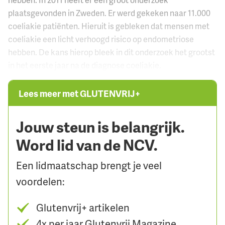
hebben. In 2011 heeft er een groot onderzoek
plaatsgevonden in Zweden. Er werd gekeken naar 11.000
coeliakie patiënten. Hieruit is gebleken dat mensen met
coeliakie een licht verhoogd risico op endometriose
hebben. De kans hierop bleek in dit onderzoek het grootst
in het eerste jaar na de diagnose coeliakie.
Lees meer met GLUTENVRIJ+
Jouw steun is belangrijk.
Word lid van de NCV.
Een lidmaatschap brengt je veel
voordelen:
Glutenvrij+ artikelen
4x per jaar Glutenvrij Magazine