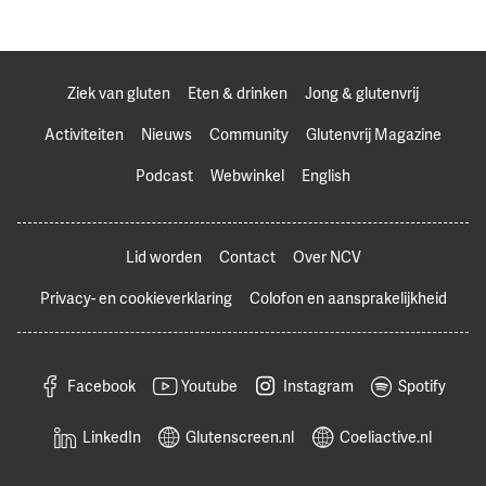
Ziek van gluten
Eten & drinken
Jong & glutenvrij
Activiteiten
Nieuws
Community
Glutenvrij Magazine
Podcast
Webwinkel
English
Lid worden
Contact
Over NCV
Privacy- en cookieverklaring
Colofon en aansprakelijkheid
Facebook
Youtube
Instagram
Spotify
LinkedIn
Glutenscreen.nl
Coeliactive.nl