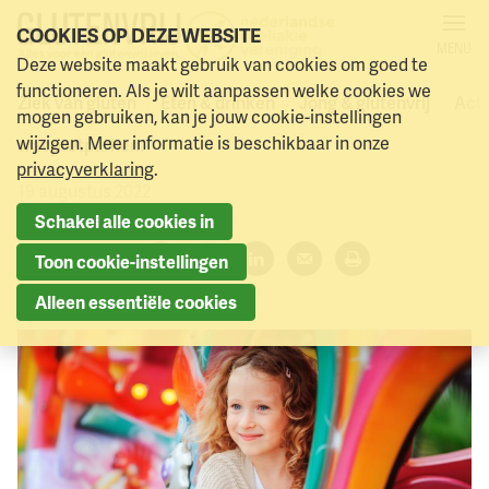
COOKIES OP DEZE WEBSITE
MENU
Glutenvrij eten in pretpark
Deze website maakt gebruik van cookies om goed te
Naar menu
Naar hoofdinhoud
functioneren. Als je wilt aanpassen welke cookies we
Ziek van gluten
Eten & drinken
Jong & glutenvrij
Acti
mogen gebruiken, kan je jouw cookie-instellingen
Plopsaland, Duinrell, Phantasialand…ons land kent aardig
wijzigen. Meer informatie is beschikbaar in onze
wat pretparken.
privacyverklaring
.
19 augustus 2022
Schakel alle cookies in
Deel dit artikel:
Toon cookie-instellingen
Facebook
Twitter
LinkedIn
Verzenden
Printen
Alleen essentiële cookies