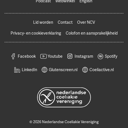
Podcast
Webwinkel
English
Lid worden
Contact
Over NCV
Privacy- en cookieverklaring
Colofon en aansprakelijkheid
Facebook
Youtube
Instagram
Spotify
LinkedIn
Glutenscreen.nl
Coeliactive.nl
© 2026 Nederlandse Coeliakie Vereniging