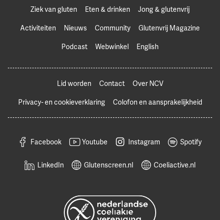
Ziek van gluten
Eten & drinken
Jong & glutenvrij
Activiteiten
Nieuws
Community
Glutenvrij Magazine
Podcast
Webwinkel
English
Lid worden
Contact
Over NCV
Privacy- en cookieverklaring
Colofon en aansprakelijkheid
Facebook
Youtube
Instagram
Spotify
LinkedIn
Glutenscreen.nl
Coeliactive.nl