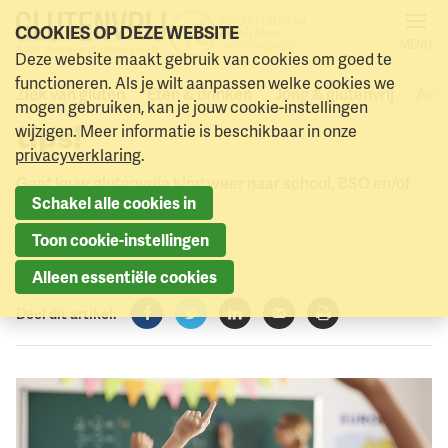
COOKIES OP DEZE WEBSITE
MENU
Jouw (glutenvrije) kind
Deze website maakt gebruik van cookies om goed te
Naar menu
Naar hoofdinhoud
functioneren. Als je wilt aanpassen welke cookies we
weer naar school! Lees onze
Ziek van gluten
Eten & drinken
Jong & glutenvrij
Acti
mogen gebruiken, kan je jouw cookie-instellingen
tips!
wijzigen. Meer informatie is beschikbaar in onze
privacyverklaring
.
Gaat jouw glutenvrije kind weer naar school, BSO en/of
Schakel alle cookies in
kinderdagverblijf?
Toon cookie-instellingen
25 augustus 2022
Alleen essentiële cookies
Deel dit artikel:
Facebook
Twitter
LinkedIn
Verzenden
Printen