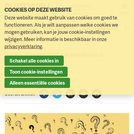
COOKIES OP DEZE WEBSITE
MENU
Online bijeenkomst over
Deze website maakt gebruik van cookies om goed te
Naar menu
Naar hoofdinhoud
functioneren. Als je wilt aanpassen welke cookies we
het glutenvrij dieet, ben jij
Ziek van gluten
Eten & drinken
Jong & glutenvrij
Acti
mogen gebruiken, kan je jouw cookie-instellingen
erbij?
wijzigen. Meer informatie is beschikbaar in onze
privacyverklaring
.
Heb jij je al aangemeld voor de bijeenkomst op
Schakel alle cookies in
maandagavond 10 oktober?
Toon cookie-instellingen
3 oktober 2022
Alleen essentiële cookies
Deel dit artikel:
Facebook
Twitter
LinkedIn
Verzenden
Printen