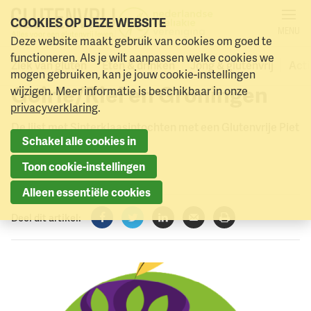
COOKIES OP DEZE WEBSITE
MENU
Gutenvrije Piet gezocht
Deze website maakt gebruik van cookies om goed te
Naar menu
Naar hoofdinhoud
functioneren. Als je wilt aanpassen welke cookies we
voor o.a. Kampen,
Ziek van gluten
Eten & drinken
Jong & glutenvrij
Acti
mogen gebruiken, kan je jouw cookie-instellingen
Goirle/Riel en Groningen
wijzigen. Meer informatie is beschikbaar in onze
privacyverklaring
.
De lijst met Sinterklaasintochten met een Glutenvrije Piet
Schakel alle cookies in
groeit!
Toon cookie-instellingen
5 oktober 2022
Alleen essentiële cookies
Deel dit artikel:
Facebook
Twitter
LinkedIn
Verzenden
Printen