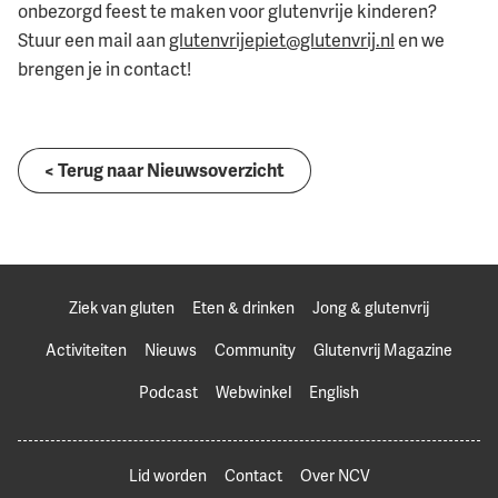
onbezorgd feest te maken voor glutenvrije kinderen?
Stuur een mail aan
glutenvrijepiet@glutenvrij.nl
en we
brengen je in contact!
< Terug naar Nieuwsoverzicht
Ziek van gluten
Eten & drinken
Jong & glutenvrij
Activiteiten
Nieuws
Community
Glutenvrij Magazine
Podcast
Webwinkel
English
Lid worden
Contact
Over NCV