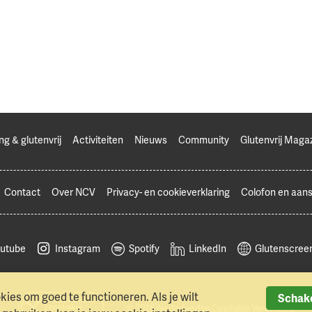
ng & glutenvrij
Activiteiten
Nieuws
Community
Glutenvrij Maga
Contact
Over NCV
Privacy- en cookieverklaring
Colofon en aans
utube
Instagram
Spotify
LinkedIn
Glutenscreen
ies om goed te functioneren. Als je wilt
Schake
© 2026 Nederlandse Coeliakie Vereniging