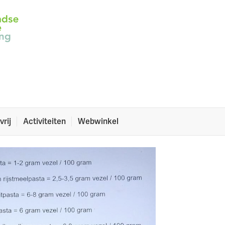
st een succes!
gisteren voor NCV-leden met vragen over hun dieet!
vrij
Activiteiten
Webwinkel
n