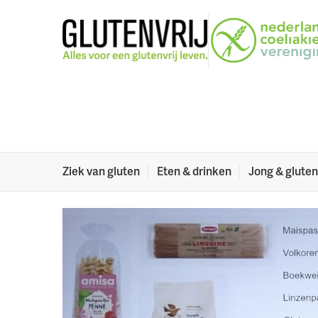
Naar menu
Naar hoofdinhoud
Online bijeenkom
Het was een groot succes, de online bijeenkomst 
11 oktober 2022
Deel dit artikel:
Ziek van gluten
Eten & drinken
Jong & gluten
Facebook
Twitter
LinkedIn
Verzenden
Printe