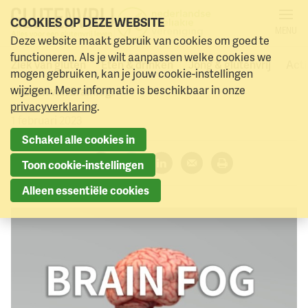
COOKIES OP DEZE WEBSITE
MENU
Brainfog (hersenmist)
Deze website maakt gebruik van cookies om goed te
Naar menu
Naar hoofdinhoud
functioneren. Als je wilt aanpassen welke cookies we
Ziek van gluten
Eten & drinken
Jong & glutenvrij
Acti
mogen gebruiken, kan je jouw cookie-instellingen
Bekend is dat volwassen coeliakiepatiënten last kunnen
wijzigen. Meer informatie is beschikbaar in onze
hebben van brainfog.
privacyverklaring
.
1 februari 2023
Schakel alle cookies in
Deel dit artikel:
Toon cookie-instellingen
Facebook
Twitter
LinkedIn
Verzenden
Printen
Alleen essentiële cookies