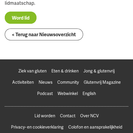
lidmaatschap.
Word lid
< Terug naar Nieuwsoverzicht
Ziek van gluten
Eten & drinken
Jong & glutenvrij
Activiteiten
Nieuws
Community
Glutenvrij Magazine
Podcast
Webwinkel
English
Lid worden
Contact
Over NCV
Privacy- en cookieverklaring
Colofon en aansprakelijkheid