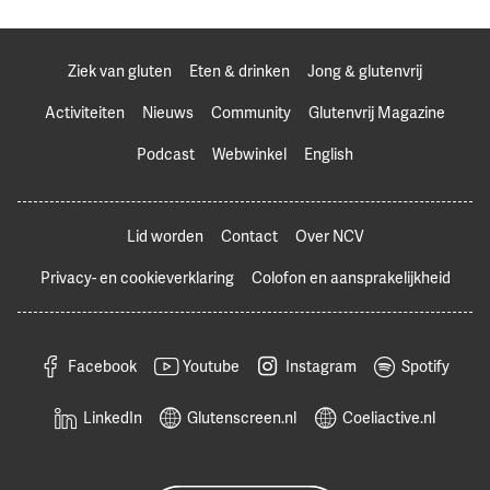
Ziek van gluten
Eten & drinken
Jong & glutenvrij
Activiteiten
Nieuws
Community
Glutenvrij Magazine
Podcast
Webwinkel
English
Lid worden
Contact
Over NCV
Privacy- en cookieverklaring
Colofon en aansprakelijkheid
Facebook
Youtube
Instagram
Spotify
LinkedIn
Glutenscreen.nl
Coeliactive.nl