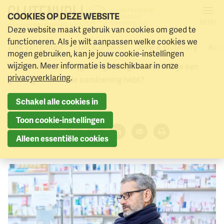
COOKIES OP DEZE WEBSITE
MENU
Gluten in medicijnen
Deze website maakt gebruik van cookies om goed te
Naar menu
Naar hoofdinhoud
functioneren. Als je wilt aanpassen welke cookies we
Ziek van gluten
Eten & drinken
Jong & glutenvrij
Acti
mogen gebruiken, kan je jouw cookie-instellingen
Hoe weet je of je de geneesmiddelen die je
wijzigen. Meer informatie is beschikbaar in onze
voorgeschreven krijgt veilig kunt gebruiken als je een
privacyverklaring
.
glutengerelateerde aandoening hebt?
22 februari 2023
Schakel alle cookies in
Toon cookie-instellingen
Deel dit artikel:
Alleen essentiële cookies
Facebook
Twitter
LinkedIn
Verzenden
Printen