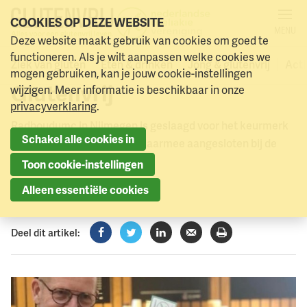
COOKIES OP DEZE WEBSITE
MENU
Radboudumc aangesloten
Deze website maakt gebruik van cookies om goed te
Naar menu
Naar hoofdinhoud
functioneren. Als je wilt aanpassen welke cookies we
bij Horeca Alliantie
Ziek van gluten
Eten & drinken
Jong & glutenvrij
Acti
mogen gebruiken, kan je jouw cookie-instellingen
Glutenvrij
wijzigen. Meer informatie is beschikbaar in onze
privacyverklaring
.
Radboudumc in Nijmegen is geslaagd voor het keurmerk
Schakel alle cookies in
Zorgeloos Glutenvrij, en is daarmee aangesloten bij de
Horeca Alliantie Glutenvrij.
Toon cookie-instellingen
3 maart 2023
Alleen essentiële cookies
Deel dit artikel:
Facebook
Twitter
LinkedIn
Verzenden
Printen