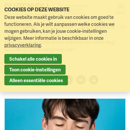
COOKIES OP DEZE WEBSITE
MENU
Smokkelt jouw puber
Deze website maakt gebruik van cookies om goed te
Naar menu
Naar hoofdinhoud
functioneren. Als je wilt aanpassen welke cookies we
weleens met gluten?
Ziek van gluten
Eten & drinken
Jong & glutenvrij
Acti
mogen gebruiken, kan je jouw cookie-instellingen
wijzigen. Meer informatie is beschikbaar in onze
Heeft jouw glutenvrije puber weleens een ‘cheat-dag’,
privacyverklaring
.
waarbij hij/zij iets met gluten eet?
Schakel alle cookies in
4 maart 2023
Toon cookie-instellingen
Deel dit artikel:
Alleen essentiële cookies
Facebook
Twitter
LinkedIn
Verzenden
Printen