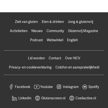
Ziek van gluten
Eten & drinken
Jong & glutenvrij
Activiteiten
Nieuws
Community
Glutenvrij Magazine
Podcast
Webwinkel
English
Lid worden
Contact
Over NCV
Privacy- en cookieverklaring
Colofon en aansprakelijkheid
Facebook
Youtube
Instagram
Spotify
LinkedIn
Glutenscreen.nl
Coeliactive.nl