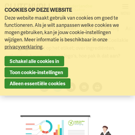
COOKIES OP DEZE WEBSITE
MENU
Deze website maakt gebruik van cookies om goed te
Let op het etiket - NCD 2023
Naar menu
Naar hoofdinhoud
functioneren. Als je wilt aanpassen welke cookies we
Ziek van gluten
Eten & drinken
Jong & glutenvrij
Acti
mogen gebruiken, kan je jouw cookie-instellingen
wijzigen. Meer informatie is beschikbaar in onze
Presentatie van Chris Mak, diëtist Nederlandse Coeliakie
privacyverklaring
.
Vereniging over let op het etiket; over ingrediënten,
wetgeving, keurmerken en logo's, hoe pak ik dat aan?
Schakel alle cookies in
25 april 2023
Toon cookie-instellingen
Alleen essentiële cookies
Deel dit artikel:
Facebook
Twitter
LinkedIn
Verzenden
Printen