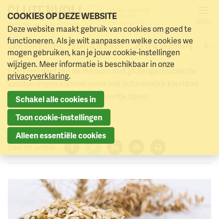
COOKIES OP DEZE WEBSITE
MENU
Klachten door andere,
Deze website maakt gebruik van cookies om goed te
Naar menu
Naar hoofdinhoud
functioneren. Als je wilt aanpassen welke cookies we
glutenvrije, granen?
Ziek van gluten
Eten & drinken
Jong & glutenvrij
Acti
mogen gebruiken, kan je jouw cookie-instellingen
wijzigen. Meer informatie is beschikbaar in onze
Een klein deel van de mensen met glutengerelateerde
privacyverklaring
.
aandoeningen kunnen soms ook lichamelijke klachten
krijgen na het eten van glutenvrije haver.
Schakel alle cookies in
19 juli 2023
Toon cookie-instellingen
Alleen essentiële cookies
Deel dit artikel:
Facebook
Twitter
LinkedIn
Verzenden
Printen