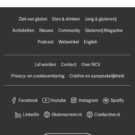
Ziek van gluten
Eten & drinken
Jong & glutenvrij
Activiteiten
Nieuws
Community
Glutenvrij Magazine
Podcast
Webwinkel
English
Lid worden
Contact
Over NCV
Privacy- en cookieverklaring
Colofon en aansprakelijkheid
Facebook
Youtube
Instagram
Spotify
LinkedIn
Glutenscreen.nl
Coeliactive.nl