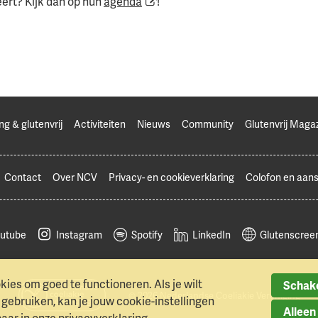
ert? Kijk dan op hun
agenda
!
ng & glutenvrij
Activiteiten
Nieuws
Community
Glutenvrij Maga
Contact
Over NCV
Privacy- en cookieverklaring
Colofon en aans
utube
Instagram
Spotify
LinkedIn
Glutenscreen
ies om goed te functioneren. Als je wilt
Schake
© 2026 Nederlandse Coeliakie Vereniging
ebruiken, kan je jouw cookie-instellingen
Alleen