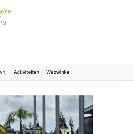
ctive
 op Zomertrip in Europa-Park in Duitsland zijn héél veel
vrij
Activiteiten
Webwinkel
n