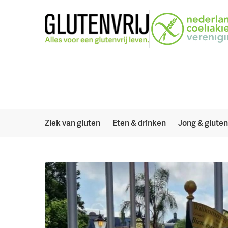
Naar menu
Naar hoofdinhoud
Zomertrip Coelia
Wij wensen de leden van Coeliactive die momenteel
plezier!
26 juli 2023
Ziek van gluten
Eten & drinken
Jong & gluten
Deel dit artikel:
Facebook
Twitter
LinkedIn
Verzenden
Printe