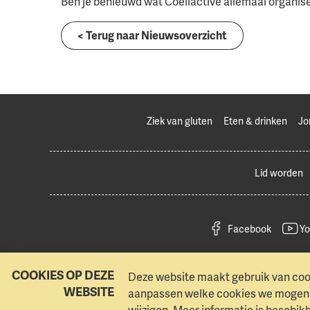
Ben je benieuwd wat Coeliactive allemaal organise
< Terug naar Nieuwsoverzicht
Ziek van gluten
Eten & drinken
Jo
Lid worden
Facebook
Yo
COOKIES OP DEZE
Deze website maakt gebruik van cook
WEBSITE
aanpassen welke cookies we mogen g