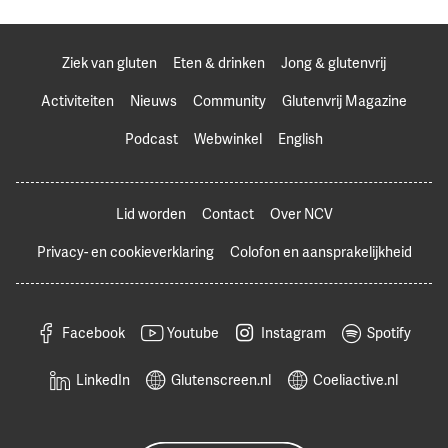
Ziek van gluten
Eten & drinken
Jong & glutenvrij
Activiteiten
Nieuws
Community
Glutenvrij Magazine
Podcast
Webwinkel
English
Lid worden
Contact
Over NCV
Privacy- en cookieverklaring
Colofon en aansprakelijkheid
Facebook
Youtube
Instagram
Spotify
LinkedIn
Glutenscreen.nl
Coeliactive.nl