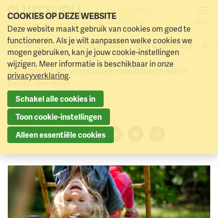
COOKIES OP DEZE WEBSITE
MENU
Speeldate op 16 september:
Deze website maakt gebruik van cookies om goed te
Naar menu
Naar hoofdinhoud
functioneren. Als je wilt aanpassen welke cookies we
kom jij ook spelen?
Ziek van gluten
Eten & drinken
Jong & glutenvrij
Acti
mogen gebruiken, kan je jouw cookie-instellingen
wijzigen. Meer informatie is beschikbaar in onze
We hebben weer een gezellige speeltuinactiviteit in
privacyverklaring
.
Zwolle, Overijssel.
Schakel alle cookies in
29 augustus 2023
Toon cookie-instellingen
Deel dit artikel:
Alleen essentiële cookies
Facebook
Twitter
LinkedIn
Verzenden
Printen