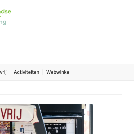
de NCV-foodhall op
vrij
Activiteiten
Webwinkel
n