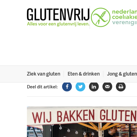
Naar menu
Naar hoofdinhoud
Kom je ook naar 
7 oktober?
Binnenkort kun je weer heerlijk inkopen doen!
29 september 2023
Ziek van gluten
Eten & drinken
Jong & gluten
Deel dit artikel:
Facebook
Twitter
LinkedIn
Verzenden
Printe