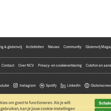
ng & glutenvrij
Activiteiten
Nieuws
Community
Glutenvrij Maga
Contact
Over NCV
Privacy- en cookieverklaring
Colofon en aans
utube
Instagram
Spotify
LinkedIn
Glutenscreen
ies om goed te functioneren. Als je wilt
Schake
© 2026 Nederlandse Coeliakie Vereniging
ebruiken, kan je jouw cookie-instellingen